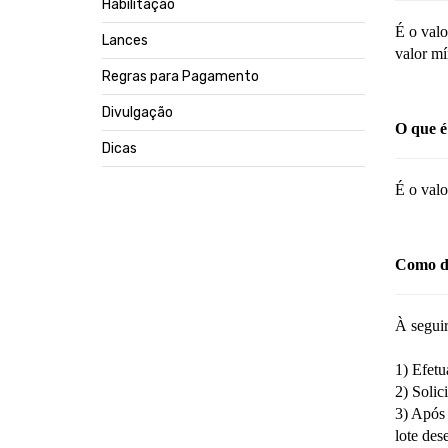
Habilitação
É o valo
Lances
valor mí
Regras para Pagamento
Divulgação
O que é
Dicas
É o valo
Como da
À seguir
1) Efetu
2) Solic
3) Após 
lote des