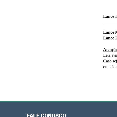
Lance I
Lance 
Lance I
Atençã
Leia ate
Caso sej
ou pelo 
FALE CONOSCO