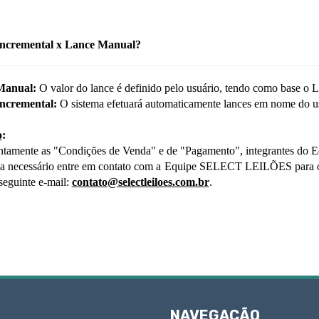
ncremental x Lance Manual?
Manual:
O valor do lance é definido pelo usuário, tendo como base o La
ncremental:
O sistema efetuará automaticamente lances em nome do us
o
:
ntamente as "Condições de Venda" e de "Pagamento", integrantes do Edi
a necessário entre em contato com a Equipe SELECT LEILÕES para os d
seguinte e-mail:
contato@selectleiloes.com.br
.
NAVEGAÇÃO