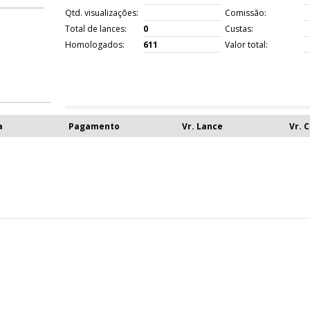
Qtd. visualizações:
Comissão:
Total de lances:
0
Custas:
Homologados:
611
Valor total:
a
Pagamento
Vr. Lance
Vr. 