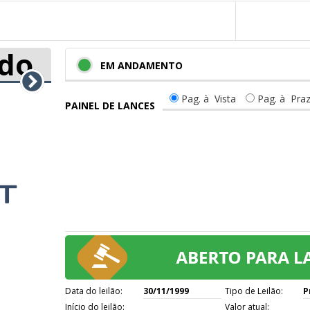
do
EM ANDAMENTO
Pag. à Vista
Pag. à Pra
PAINEL DE LANCES
Data do leilão:
30/11/1999
Tipo de Leilão:
P
Início do leilão:
Valor atual: