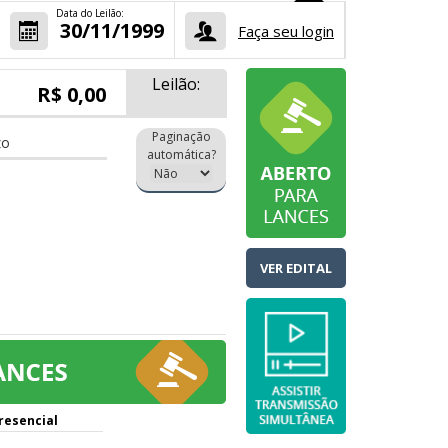
Data do Leilão:
30/11/1999
Faça seu login
Leilão:
R$ 0,00
Paginação
zo
automática?
VER EDITAL
resencial