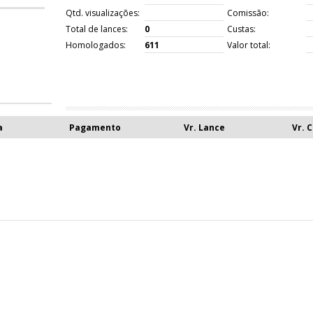
Qtd. visualizações:
Comissão:
Total de lances:
0
Custas:
Homologados:
611
Valor total:
a
Pagamento
Vr. Lance
Vr. 