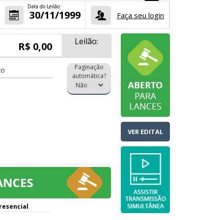
Data do Leilão:
30/11/1999
Faça seu login
Leilão:
R$ 0,00
Paginação
zo
automática?
VER EDITAL
resencial