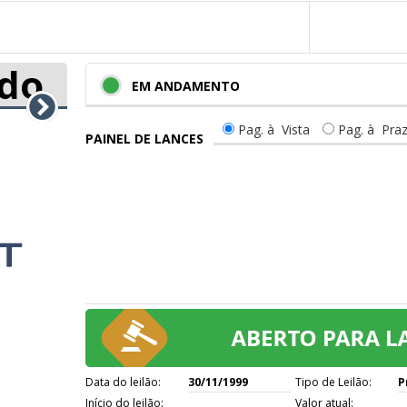
do
EM ANDAMENTO
Pag. à Vista
Pag. à Pra
PAINEL DE LANCES
Data do leilão:
30/11/1999
Tipo de Leilão:
P
Início do leilão:
Valor atual: