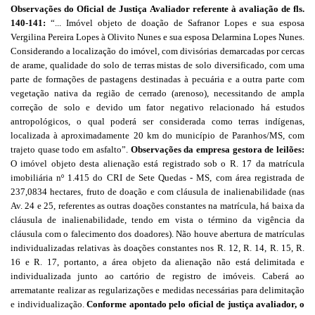
Observações do Oficial de Justiça Avaliador referente à avaliação de fls.
140-141:
“... Imóvel objeto de doação de Safranor Lopes e sua esposa
Vergilina Pereira Lopes à Olivito Nunes e sua esposa Delarmina Lopes Nunes.
Considerando a localização do imóvel, com divisórias demarcadas por cercas
de arame, qualidade do solo de terras mistas de solo diversificado, com uma
parte de formações de pastagens destinadas à pecuária e a outra parte com
vegetação nativa da região de cerrado (arenoso), necessitando de ampla
correção de solo e devido um fator negativo relacionado há estudos
antropológicos, o qual poderá ser considerada como terras indígenas,
localizada à aproximadamente 20 km do município de Paranhos/MS, com
trajeto quase todo em asfalto”.
Observações da empresa gestora de leilões:
O imóvel objeto desta alienação está registrado sob o R. 17 da matrícula
imobiliária nº 1.415 do CRI de Sete Quedas - MS, com área registrada de
237,0834 hectares, fruto de doação e com cláusula de inalienabilidade (nas
Av. 24 e 25, referentes as outras doações constantes na matrícula, há baixa da
cláusula de inalienabilidade, tendo em vista o término da vigência da
cláusula com o falecimento dos doadores). Não houve abertura de matrículas
individualizadas relativas às doações constantes nos R. 12, R. 14, R. 15, R.
16 e R. 17, portanto, a área objeto da alienação não está delimitada e
individualizada junto ao cartório de registro de imóveis. Caberá ao
arrematante realizar as regularizações e medidas necessárias para delimitação
e individualização.
Conforme apontado pelo oficial de justiça avaliador, o