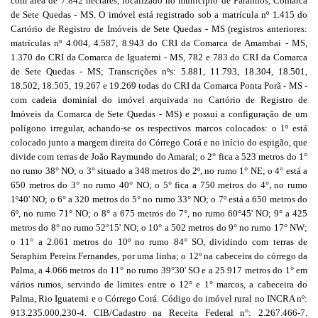
com área de 7.842 hectares, localizado no município de Paranhos, Comarca
de Sete Quedas - MS. O imóvel está registrado sob a matrícula nº 1.415 do
Cartório de Registro de Imóveis de Sete Quedas - MS (registros anteriores:
matrículas nº 4.004, 4.587, 8.943 do CRI da Comarca de Amambai - MS,
1.370 do CRI da Comarca de Iguatemi - MS, 782 e 783 do CRI da Comarca
de Sete Quedas - MS; Transcrições nºs: 5.881, 11.793, 18.304, 18.501,
18.502, 18.505, 19.267 e 19.269 todas do CRI da Comarca Ponta Porã - MS -
com cadeia dominial do imóvel arquivada no Cartório de Registro de
Imóveis da Comarca de Sete Quedas - MS) e possui a configuração de um
polígono irregular, achando-se os respectivos marcos colocados: o 1º está
colocado junto a margem direita do Córrego Corá e no início do espigão, que
divide com terras de João Raymundo do Amaral; o 2° fica a 523 metros do 1°
no rumo 38° NO; o 3° situado a 348 metros do 2º, no rumo 1° NE; o 4° está a
650 metros do 3° no rumo 40° NO; o 5° fica a 750 metros do 4°, no rumo
1º40' NO; o 6° a 320 metros do 5° no rumo 33° NO; o 7º está a 650 metros do
6º, no rumo 71° NO; o 8° a 675 metros do 7°, no rumo 60°45' NO; 9° a 425
metros do 8° no rumo 52°15' NO; o 10° a 502 metros do 9° no rumo 17° NW;
o 11° a 2.061 metros do 10º no rumo 84° SO, dividindo com terras de
Seraphim Pereira Fernandes, por uma linha; o 12º na cabeceira do córrego da
Palma, a 4.066 metros do 11° no rumo 39°30' SO e a 25.917 metros do 1° em
vários rumos, servindo de limites entre o 12° e 1° marcos, a cabeceira do
Palma, Rio Iguatemi e o Córrego Corá. Código do imóvel rural no INCRA nº:
913.235.000.230-4. CIB/Cadastro na Receita Federal n°: 2.267.466-7.