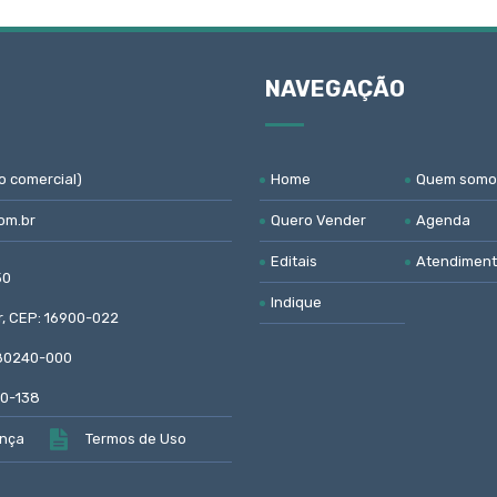
NAVEGAÇÃO
o comercial)
Home
Quem somo
om.br
Quero Vender
Agenda
Editais
Atendimen
50
Indique
ar, CEP: 16900-022
: 80240-000
30-138
ança
Termos de Uso