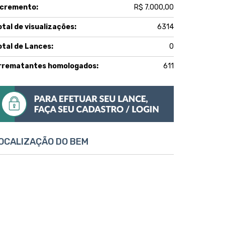
ncremento:
R$ 7.000,00
otal de visualizações:
6314
otal de Lances:
0
rrematantes homologados:
611
OCALIZAÇÃO DO BEM