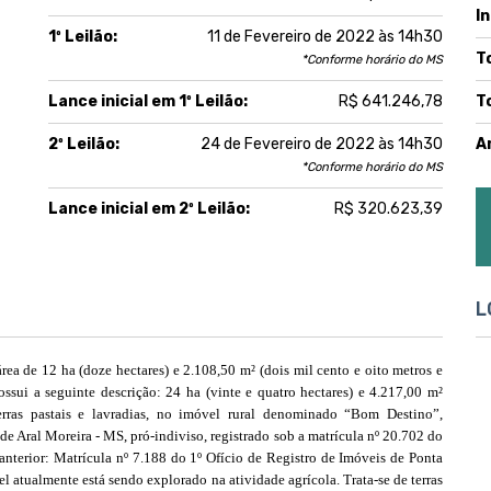
I
1º Leilão:
11 de Fevereiro de 2022 às 14h30
T
*Conforme horário do MS
Lance inicial em 1º Leilão:
R$ 641.246,78
T
2º Leilão:
24 de Fevereiro de 2022 às 14h30
A
*Conforme horário do MS
Lance inicial em 2º Leilão:
R$ 320.623,39
L
rea de 12 ha (doze hectares) e 2.108,50 m² (dois mil cento e oito metros e
ssui a seguinte descrição: 24 ha (vinte e quatro hectares) e 4.217,00 m²
erras pastais e lavradias, no imóvel rural denominado “Bom Destino”,
de Aral Moreira - MS, pró-indiviso, registrado sob a matrícula nº 20.702 do
anterior: Matrícula nº 7.188 do 1º Ofício de Registro de Imóveis de Ponta
l atualmente está sendo explorado na atividade agrícola. Trata-se de terras