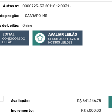
Autos nº:
0000723-33.2011.8.12.0031 -
 do pregão:
- CAARAPO-MS
o de Leilão:
Online
Avaliação:
R$ 641.246,78
Incremento:
R$ 7.000,00