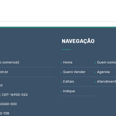
NAVEGAÇÃO
o comercial)
Home
Quem somo
om.br
Quero Vender
Agenda
Editais
Atendimen
50
Indique
ar, CEP: 16900-022
: 80240-000
30-138