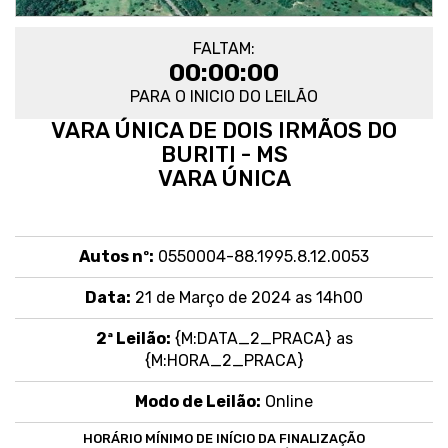
FALTAM:
00:00:00
PARA O INICIO DO LEILÃO
VARA ÚNICA DE DOIS IRMÃOS DO
BURITI - MS
VARA ÚNICA
Autos nº:
0550004-88.1995.8.12.0053
Data:
21 de Março de 2024 as 14h00
2ª Leilão:
{M:DATA_2_PRACA} as
{M:HORA_2_PRACA}
Modo de Leilão:
Online
HORÁRIO MÍNIMO DE INÍCIO DA FINALIZAÇÃO